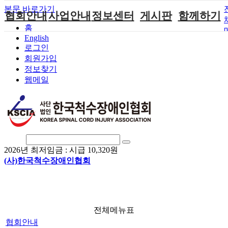
본문 바로가기
협회안내
사업안내
정보센터
게시판
함께하기
홈
English
인사말
단체지원사업
장애계소식
공지사항
후원안내
로그인
연혁
척수장애인재
자료실
직업재활
회원가입안내
회원가입
활지원센터
정보찾기
비전
협회자료실
시도협회소식
자원봉사안내
웹메일
척수장애인직
조직도
함께하는 여
솔루션위원회
업재활
행
상담실
척수장애란?
척수재활연구
포토갤러리
정관
소
자유게시판
찾아오시는길
문화예술위원
회
2026년 최저임금 :
시급 10,320원
국제 교류/개
(사)한국척수장애인협회
발 협력사업
전체메뉴표
협회안내