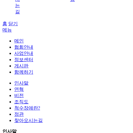
는
길
홈
닫기
메뉴
메인
협회안내
사업안내
정보센터
게시판
함께하기
인사말
연혁
비전
조직도
척수장애란?
정관
찾아오시는길
인사말