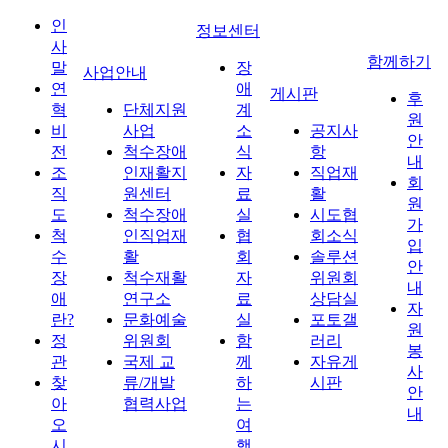
인
정보센터
사
함께하기
말
장
사업안내
연
애
게시판
후
혁
단체지원
계
원
비
사업
소
공지사
안
전
척수장애
식
항
내
조
인재활지
자
직업재
회
직
원센터
료
활
원
도
척수장애
실
시도협
가
척
인직업재
협
회소식
입
수
활
회
솔루션
안
장
척수재활
자
위원회
내
애
연구소
료
상담실
자
란?
문화예술
실
포토갤
원
정
위원회
함
러리
봉
관
국제 교
께
자유게
사
찾
류/개발
하
시판
안
아
협력사업
는
내
오
여
시
행