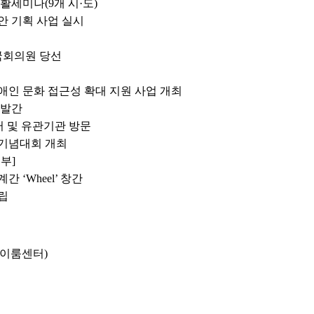
세미나(9개 시·도)
 기획 사업 실시
국회의원 당선
인 문화 접근성 확대 지원 사업 개최
 발간
터 및 유관기관 방문
 기념대회 개최
부]
‘Wheel’ 창간
립
동 이룸센터)