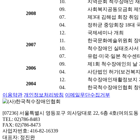
10.
지역순회 척수장애인 재활
09.
사회복지공동모금회 제안
2008
07.
제3대 김해섭 회장 취임
04.
정하균 중앙회장 18대 
12.
국제세미나 개최
11.
한국문화예술위원회 장애
2007
10.
척수장애인 실태조사서
07.
유럽·미국·일본 척수센
09.
제1회 척수장애인의 날
2006
04.
사단법인 허가[보건복지
12.
척수장애인재활정보지 계간 
2004
04.
한국척수장애인협회 창
이용약관
개인정보처리방침
이메일무단수집거부
[07236] 서울특별시 영등포구 의사당대로 22, 6층 4호(여의도
TEL: 02)786-8483
FAX: 02)786-8473
사업자번호: 416-82-16339
대표자: 정진완