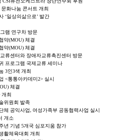
념 CSI퓨전오케스트라 창단연주회 후원
 문화나눔 콘서트 개최
 ‘일상의삶으로’ 발간
그램 연구차 방문
약(MOU) 체결
약(MOU) 체결
자교류센터와 장애자교류촉진센터 방문
귀 프로그램 국제교류 세미나
 3인3색 개최
 <통통아카데미2> 실시
U) 체결
 개최
술위원회 발족
체 공익사업, 여성가족부 공동협력사업 실시
 개소
주년 기념 5개국 심포지움 참가
 생활체육대회 개최