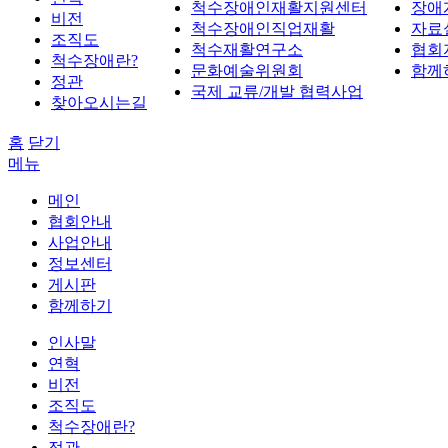
척수장애인재활지원센터
장애
비전
척수장애인직업재활
자료
조직도
척수재활연구소
협회
척수장애란?
문화예술위원회
함께
정관
국제 교류/개발 협력사업
찾아오시는길
홈
닫기
메뉴
메인
협회안내
사업안내
정보센터
게시판
함께하기
인사말
연혁
비전
조직도
척수장애란?
정관