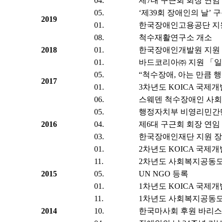
04.
제7대 구근회 회장 연임
05.
‘제39회 장애인의 날’
2019
01.
한국장애인고용공단 지원
08.
척수재활연구소 개소
2018
01.
한국장애인개발원 지원
01.
바드코리아㈜ 지원 「일상
05.
“척수장애, 아는 만큼 행
2017
01.
3차년도 KOICA 국제
06.
스웨덴 척수장애인 사회
05.
행정자치부 비영리민간단
2016
04.
제6대 구근회 회장 연임
03.
한국장애인재단 지원 장
01.
2차년도 KOICA 국제
11.
2차년도 사회복지공동모
2015
05.
UN NGO 등록
01.
1차년도 KOICA 국제
11.
1차년도 사회복지공동모
2014
10.
한국마사회 후원 바리