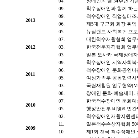
04.
장애인의 날 34주년 기
09.
척수장애인과 함께 하는
09.
척수장애인 직업실태조사
2013
06.
제5대 구근회 회장 취임
05.
뉴질랜드 사회복귀 프로
07.
대한척수재활협회 업무협
2012
03.
한국전문자격협회 업무협
03.
일본 오사카 국제장애
09.
척수장애인 지역사회복
06.
척수장애인 문화공연나눔
2011
05.
여성가족부 공동협력사업
03.
국립재활원 업무협약(MO
08.
장애인 문화·예술세미나
07.
한국척수장애인 문화예
2010
05.
행정안전부 비영리민간단
02.
척수장애인재활지원센터
11.
일본척수손상자협회 50
2009
10.
제1회 전국 척수장애인