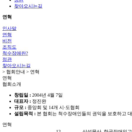
찾아오시는길
연혁
인사말
연혁
비전
조직도
척수장애란?
정관
찾아오시는길
> 협회안내 > 연혁
연혁
협회소개
창립일 :
2004년 4월 7일
대표자 :
정진완
규모 :
중앙회 및 14개 시·도협회
설립목적 :
본 협회는 척수장애인들의 권익을 보호하고 대
연혁
12.
삼성물산, 한국장애인고