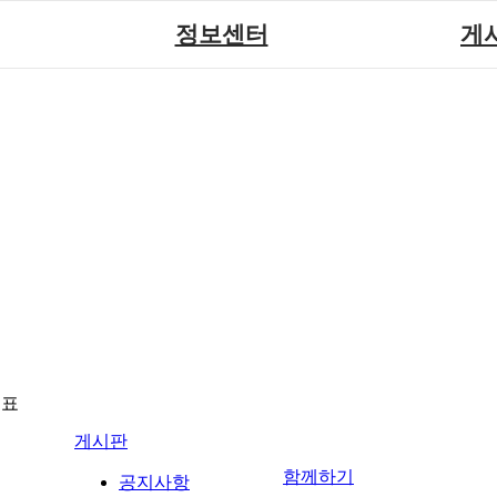
정보센터
게
장애계소식
공지
원센터
자료실
직업
재활
협회자료실
시도협
소
함께하는 여행
솔루션위
회
포토
력사업
자유
뉴표
게시판
함께하기
공지사항