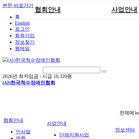
본문 바로가기
협회안내
사업안내
홈
English
인사말
단체지원사업
로그인
연혁
척수장애인재활지
회원가입
정보찾기
비전
척수장애인직업
웹메일
조직도
척수재활연구
척수장애란?
문화예술위원
정관
국제 교류/개발 협
2026년 최저임금 :
시급 10,320원
찾아오시는길
(사)한국척수장애인협회
전체메
협회안내
사업안내
정보센터
인사말
단체지원사업
연혁