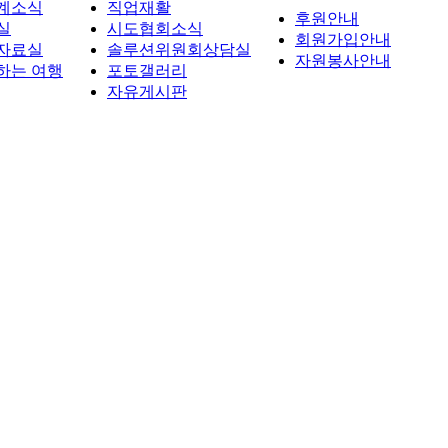
계소식
직업재활
후원안내
실
시도협회소식
회원가입안내
자료실
솔루션위원회상담실
자원봉사안내
하는 여행
포토갤러리
자유게시판