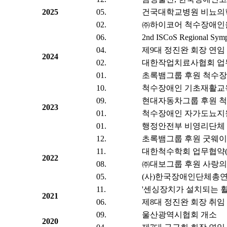
2025
05.
건국대학교병원 비뇨의학
02.
㈜하이코어 척수장애인을
06.
2nd ISCoS Regiona
04.
제9대 정진완 회장 연임
2024
02.
대한작업치료사협회 업무
01.
초록뱀그룹 후원 척수장
10.
척수장애인 기초재활교육
09.
현대자동차그룹 후원 척
2023
01.
척수장애인 자가도뇨지
01.
행정안전부 비영리단체 
12.
초록뱀그룹 후원 굿웨이
11.
대한척수학회 업무협약(
2022
08.
㈜대보그룹 후원 사랑의
05.
(사)한국장애인단체총연
11.
'센싱장치가 설치되는 
2021
06.
제8대 정진완 회장 취임
09.
울산광역시협회 개소
2020