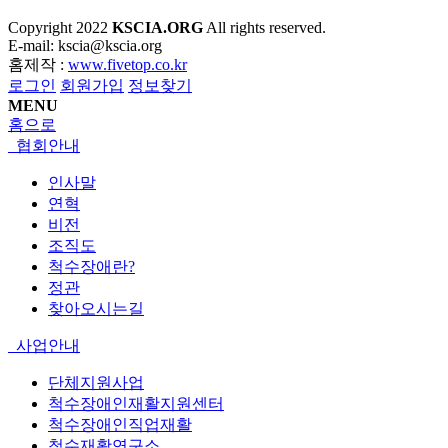
Copyright
2022
KSCIA.ORG
All rights reserved.
E-mail: kscia@kscia.org
홈제작 :
www.fivetop.co.kr
로그인
회원가입
정보찾기
MENU
홈으로
협회안내
인사말
연혁
비전
조직도
척수장애란?
정관
찾아오시는길
사업안내
단체지원사업
척수장애인재활지원센터
척수장애인직업재활
척수재활연구소