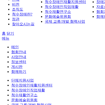
척수장애인재활지원센터
장애
비전
척수장애인직업재활
자료
조직도
척수재활연구소
협회
척수장애란?
문화예술위원회
함께
정관
국제 교류/개발 협력사업
찾아오시는길
홈
닫기
메뉴
메인
협회안내
사업안내
정보센터
게시판
함께하기
단체지원사업
척수장애인재활지원센터
척수장애인직업재활
척수재활연구소
문화예술위원회
국제 교류/개발 협력사업