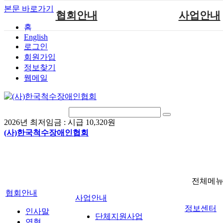
본문 바로가기
협회안내
사업안내
홈
English
인사말
단체지원사업
로그인
연혁
척수장애인재활지
회원가입
정보찾기
비전
척수장애인직업
웹메일
조직도
척수재활연구
척수장애란?
문화예술위원
정관
국제 교류/개발 협
2026년 최저임금 :
시급 10,320원
찾아오시는길
(사)한국척수장애인협회
전체메
협회안내
사업안내
정보센터
인사말
단체지원사업
연혁