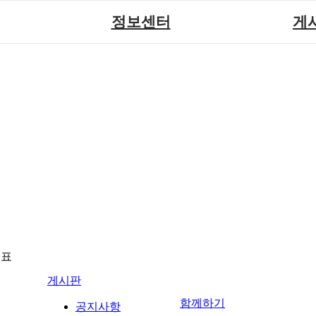
정보센터
게
장애계소식
공지
원센터
자료실
직업
재활
협회자료실
시도협
소
함께하는 여행
솔루션위
회
포토
력사업
자유
뉴표
게시판
함께하기
공지사항