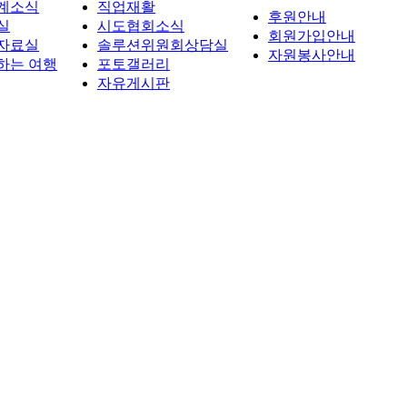
계소식
직업재활
후원안내
실
시도협회소식
회원가입안내
자료실
솔루션위원회상담실
자원봉사안내
하는 여행
포토갤러리
자유게시판