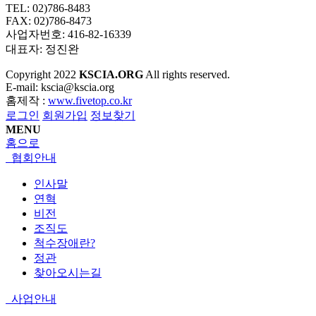
TEL: 02)786-8483
FAX: 02)786-8473
사업자번호: 416-82-16339
대표자: 정진완
Copyright
2022
KSCIA.ORG
All rights reserved.
E-mail: kscia@kscia.org
홈제작 :
www.fivetop.co.kr
로그인
회원가입
정보찾기
MENU
홈으로
협회안내
인사말
연혁
비전
조직도
척수장애란?
정관
찾아오시는길
사업안내