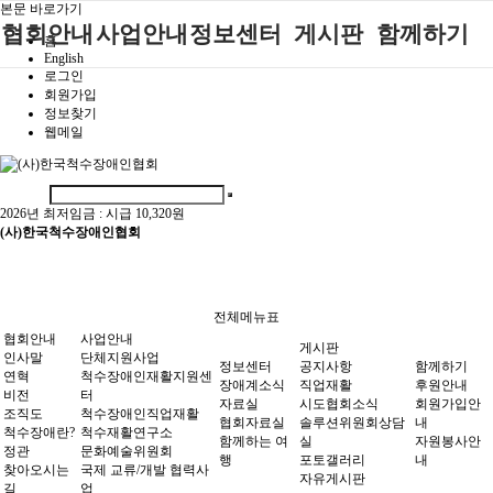
본문 바로가기
협회안내
사업안내
정보센터
게시판
함께하기
홈
English
로그인
인사말
단체지원사업
장애계소식
공지사항
후원안내
회원가입
정보찾기
연혁
척수장애인재
자료실
직업재활
회원가입안내
웹메일
활지원센터
비전
협회자료실
시도협회소식
자원봉사안내
척수장애인직
조직도
함께하는 여
솔루션위원회
업재활
행
상담실
2026년 최저임금 :
시급 10,320원
척수장애란?
척수재활연구
(사)한국척수장애인협회
포토갤러리
정관
소
자유게시판
찾아오시는길
문화예술위원
회
전체메뉴표
국제 교류/개
협회안내
사업안내
게시판
발 협력사업
인사말
단체지원사업
정보센터
공지사항
함께하기
연혁
척수장애인재활지원센
장애계소식
직업재활
후원안내
비전
터
자료실
시도협회소식
회원가입안
조직도
척수장애인직업재활
협회자료실
솔루션위원회상담
내
척수장애란?
척수재활연구소
함께하는 여
실
자원봉사안
정관
문화예술위원회
행
포토갤러리
내
찾아오시는
국제 교류/개발 협력사
자유게시판
길
업